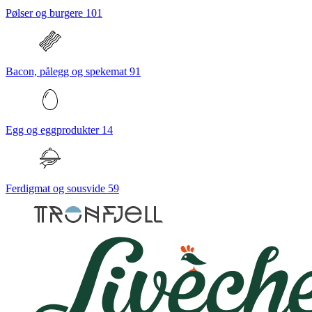
Pølser og burgere
101
Bacon, pålegg og spekemat
91
Egg og eggprodukter
14
Ferdigmat og sousvide
59