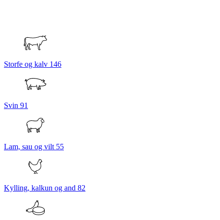
Storfe og kalv
146
Svin
91
Lam, sau og vilt
55
Kylling, kalkun og and
82