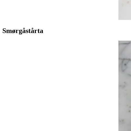
Smørgåstårta