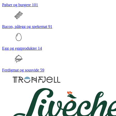
Pølser og burgere
101
Bacon, pålegg og spekemat
91
Egg og eggprodukter
14
Ferdigmat og sousvide
59