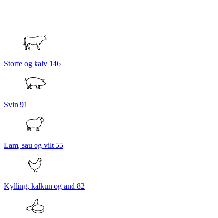
Storfe og kalv
146
Svin
91
Lam, sau og vilt
55
Kylling, kalkun og and
82