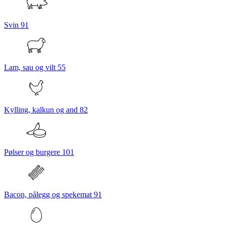
Svin
91
Lam, sau og vilt
55
Kylling, kalkun og and
82
Pølser og burgere
101
Bacon, pålegg og spekemat
91