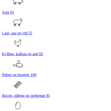
Svin
91
Lam, sau og vilt
55
Kylling, kalkun og and
82
Pølser og burgere
100
Bacon, pålegg og spekemat
91