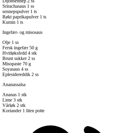
Dijonsennep
2 ss
Srirachasaus
1 ss
sennepspulver
1 ts
Røkt paprikapulver
1 ts
Kumin
1 ts
Ingefær- og misosaus
Olje
1 ss
Fersk ingefær
50 g
Hvitløksfedd
4 stk
Brunt sukker
2 ss
Misopaste
70 g
Soyasaus
4 ss
Eplesidereddik
2 ss
Ananassalsa
Ananas
1 stk
Lime
3 stk
Vårløk
2 stk
Koriander
1 liten potte