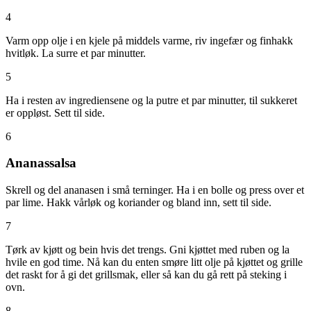
4
Varm opp olje i en kjele på middels varme, riv ingefær og finhakk
hvitløk. La surre et par minutter.
5
Ha i resten av ingrediensene og la putre et par minutter, til sukkeret
er oppløst. Sett til side.
6
Ananassalsa
Skrell og del ananasen i små terninger. Ha i en bolle og press over et
par lime. Hakk vårløk og koriander og bland inn, sett til side.
7
Tørk av kjøtt og bein hvis det trengs. Gni kjøttet med ruben og la
hvile en god time. Nå kan du enten smøre litt olje på kjøttet og grille
det raskt for å gi det grillsmak, eller så kan du gå rett på steking i
ovn.
8