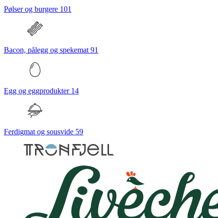
Pølser og burgere
101
Bacon, pålegg og spekemat
91
Egg og eggprodukter
14
Ferdigmat og sousvide
59