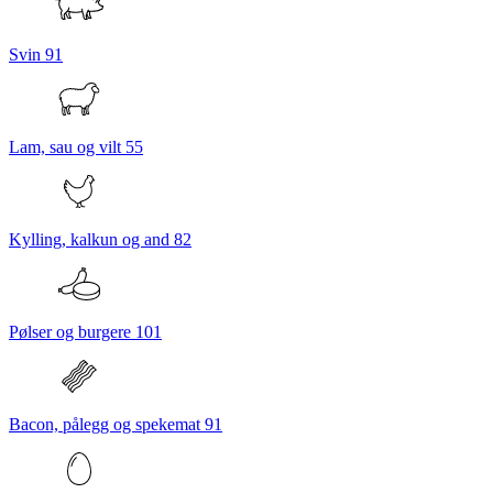
Svin
91
Lam, sau og vilt
55
Kylling, kalkun og and
82
Pølser og burgere
101
Bacon, pålegg og spekemat
91