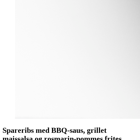
Spareribs med BBQ-saus, grillet
maissalsa og rosmarin-pommes frites