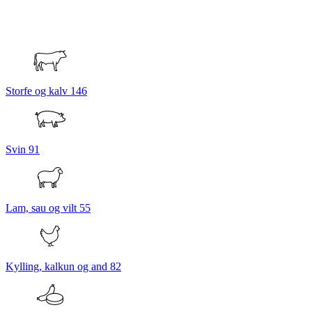
Storfe og kalv
146
Svin
91
Lam, sau og vilt
55
Kylling, kalkun og and
82