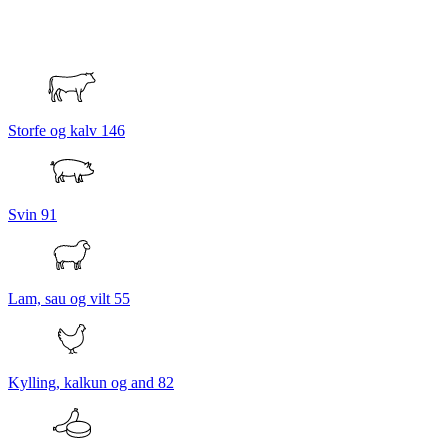
Storfe og kalv
146
Svin
91
Lam, sau og vilt
55
Kylling, kalkun og and
82