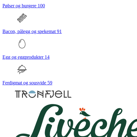
Pølser og burgere
100
Bacon, pålegg og spekemat
91
Egg og eggprodukter
14
Ferdigmat og sousvide
59