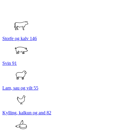
Storfe og kalv
146
Svin
91
Lam, sau og vilt
55
Kylling, kalkun og and
82