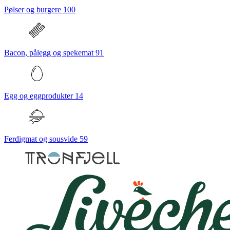
Pølser og burgere
100
Bacon, pålegg og spekemat
91
Egg og eggprodukter
14
Ferdigmat og sousvide
59