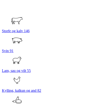
Storfe og kalv
146
Svin
91
Lam, sau og vilt
55
Kylling, kalkun og and
82