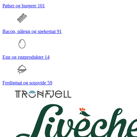
Pølser og burgere
101
Bacon, pålegg og spekemat
91
Egg og eggprodukter
14
Ferdigmat og sousvide
59