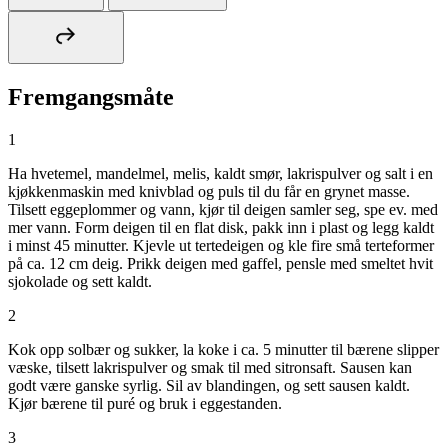
Fremgangsmåte
1
Ha hvetemel, mandelmel, melis, kaldt smør, lakrispulver og salt i en
kjøkkenmaskin med knivblad og puls til du får en grynet masse.
Tilsett eggeplommer og vann, kjør til deigen samler seg, spe ev. med
mer vann. Form deigen til en flat disk, pakk inn i plast og legg kaldt
i minst 45 minutter. Kjevle ut tertedeigen og kle fire små terteformer
på ca. 12 cm deig. Prikk deigen med gaffel, pensle med smeltet hvit
sjokolade og sett kaldt.
2
Kok opp solbær og sukker, la koke i ca. 5 minutter til bærene slipper
væske, tilsett lakrispulver og smak til med sitronsaft. Sausen kan
godt være ganske syrlig. Sil av blandingen, og sett sausen kaldt.
Kjør bærene til puré og bruk i eggestanden.
3