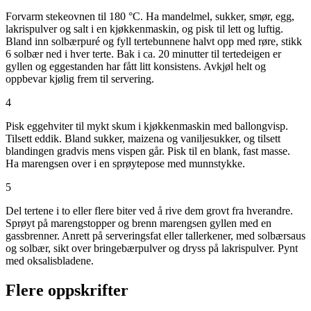
Forvarm stekeovnen til 180 °C. Ha mandelmel, sukker, smør, egg,
lakrispulver og salt i en kjøkkenmaskin, og pisk til lett og luftig.
Bland inn solbærpuré og fyll tertebunnene halvt opp med røre, stikk
6 solbær ned i hver terte. Bak i ca. 20 minutter til tertedeigen er
gyllen og eggestanden har fått litt konsistens. Avkjøl helt og
oppbevar kjølig frem til servering.
4
Pisk eggehviter til mykt skum i kjøkkenmaskin med ballongvisp.
Tilsett eddik. Bland sukker, maizena og vaniljesukker, og tilsett
blandingen gradvis mens vispen går. Pisk til en blank, fast masse.
Ha marengsen over i en sprøytepose med munnstykke.
5
Del tertene i to eller flere biter ved å rive dem grovt fra hverandre.
Sprøyt på marengstopper og brenn marengsen gyllen med en
gassbrenner. Anrett på serveringsfat eller tallerkener, med solbærsaus
og solbær, sikt over bringebærpulver og dryss på lakrispulver. Pynt
med oksalisbladene.
Flere oppskrifter