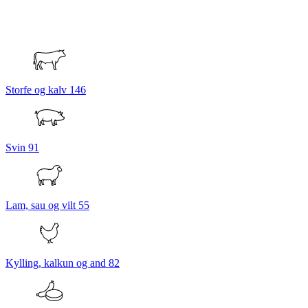
Storfe og kalv
146
Svin
91
Lam, sau og vilt
55
Kylling, kalkun og and
82