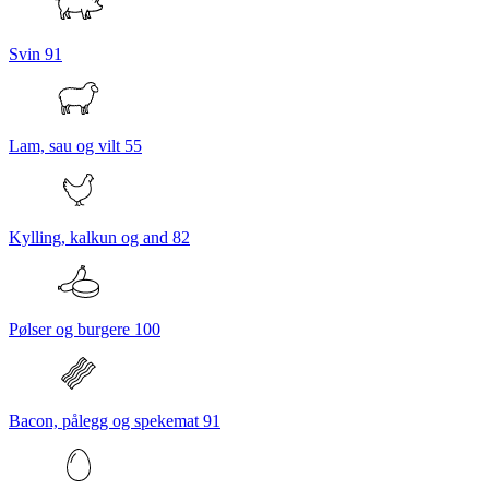
Svin
91
Lam, sau og vilt
55
Kylling, kalkun og and
82
Pølser og burgere
100
Bacon, pålegg og spekemat
91