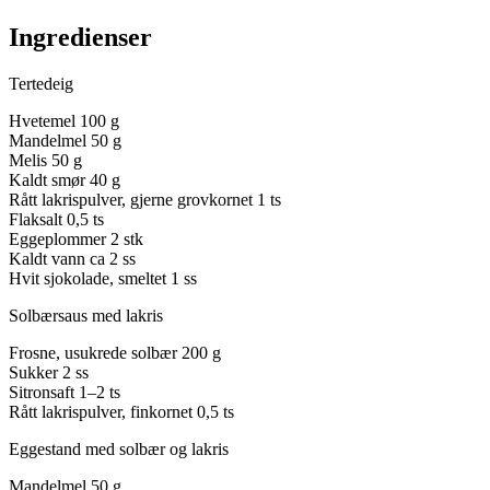
Ingredienser
Tertedeig
Hvetemel
100 g
Mandelmel
50 g
Melis
50 g
Kaldt smør
40 g
Rått lakrispulver, gjerne grovkornet
1 ts
Flaksalt
0,5 ts
Eggeplommer
2 stk
Kaldt vann
ca 2 ss
Hvit sjokolade, smeltet
1 ss
Solbærsaus med lakris
Frosne, usukrede solbær
200 g
Sukker
2 ss
Sitronsaft
1–2 ts
Rått lakrispulver, finkornet
0,5 ts
Eggestand med solbær og lakris
Mandelmel
50 g