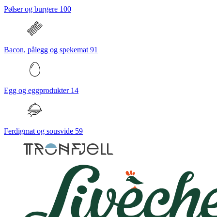
Pølser og burgere
100
Bacon, pålegg og spekemat
91
Egg og eggprodukter
14
Ferdigmat og sousvide
59