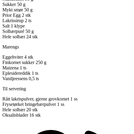
Sukker
50 g
Mykt smør
50 g
Prior Egg
2 stk
Lakrissirup
2 ts
Salt
1 klype
Solbærpuré
50 g
Hele solbær
24 stk
Marengs
Eggehviter
4 stk
Finkornet sukker
250 g
Maizena
1 ts
Eplesidereddik
1 ts
Vaniljeessens
0,5 ts
Til servering
Rått lakrispulver, gjerne grovkornet
1 ss
Frysetørket bringebærpulver
1 ss
Hele solbær
20 stk
Oksalisblader
16 stk