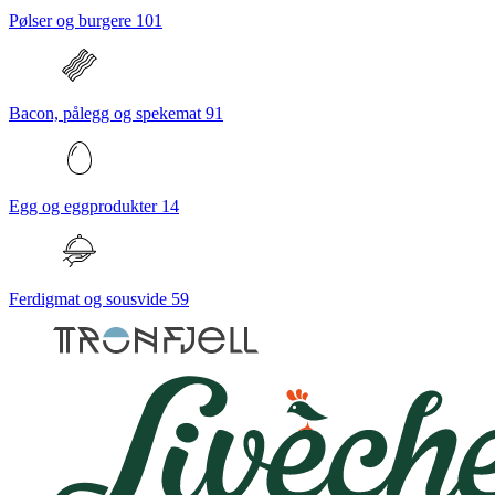
Pølser og burgere
101
Bacon, pålegg og spekemat
91
Egg og eggprodukter
14
Ferdigmat og sousvide
59