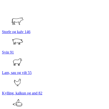
Storfe og kalv
146
Svin
91
Lam, sau og vilt
55
Kylling, kalkun og and
82