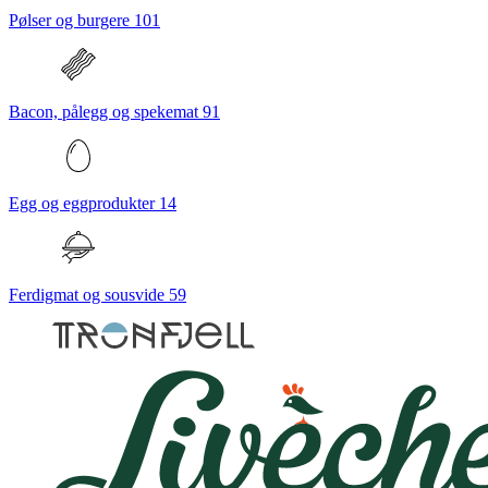
Pølser og burgere
101
Bacon, pålegg og spekemat
91
Egg og eggprodukter
14
Ferdigmat og sousvide
59