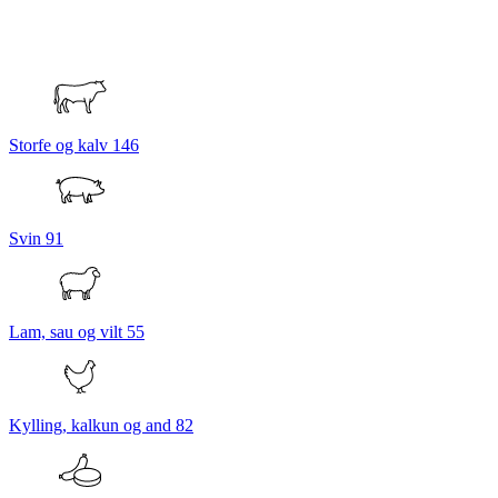
Storfe og kalv
146
Svin
91
Lam, sau og vilt
55
Kylling, kalkun og and
82