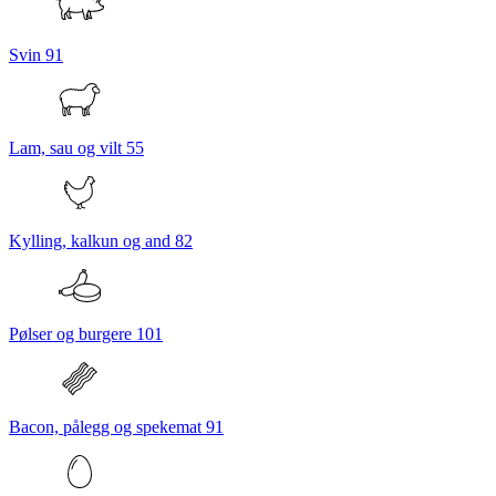
Svin
91
Lam, sau og vilt
55
Kylling, kalkun og and
82
Pølser og burgere
101
Bacon, pålegg og spekemat
91