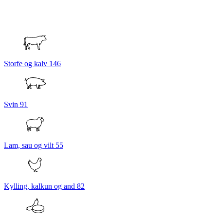
Storfe og kalv
146
Svin
91
Lam, sau og vilt
55
Kylling, kalkun og and
82