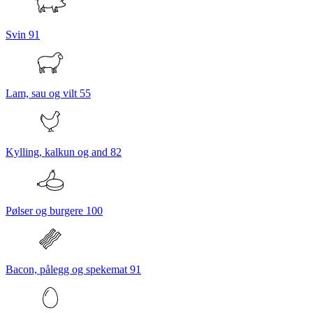
Svin
91
Lam, sau og vilt
55
Kylling, kalkun og and
82
Pølser og burgere
100
Bacon, pålegg og spekemat
91