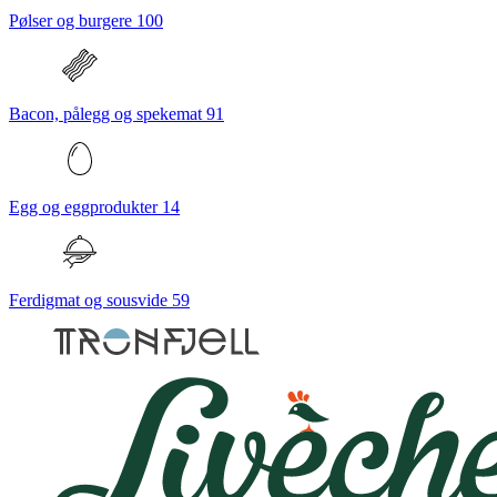
Pølser og burgere
100
Bacon, pålegg og spekemat
91
Egg og eggprodukter
14
Ferdigmat og sousvide
59