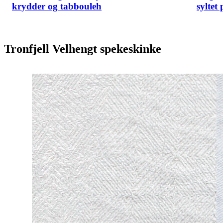
krydder og tabbouleh
syltet
Tronfjell Velhengt spekeskinke