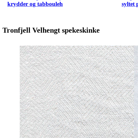
krydder og tabbouleh
syltet
Tronfjell Velhengt spekeskinke