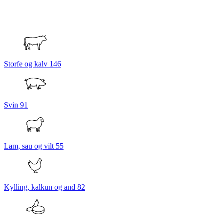
Storfe og kalv
146
Svin
91
Lam, sau og vilt
55
Kylling, kalkun og and
82