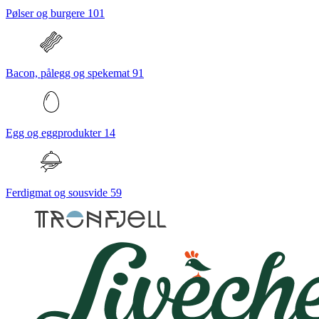
Pølser og burgere
101
Bacon, pålegg og spekemat
91
Egg og eggprodukter
14
Ferdigmat og sousvide
59