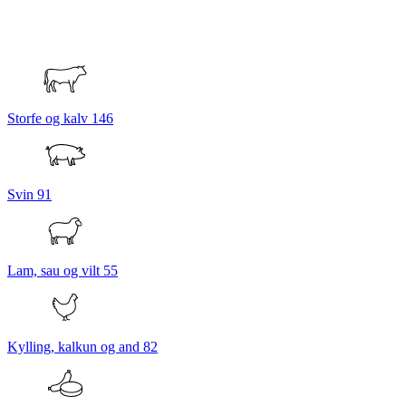
Storfe og kalv
146
Svin
91
Lam, sau og vilt
55
Kylling, kalkun og and
82