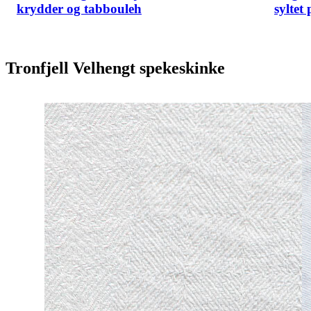
krydder og tabbouleh
syltet
Tronfjell Velhengt spekeskinke