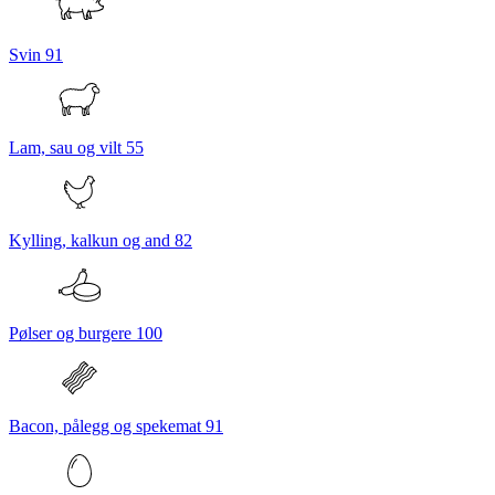
Svin
91
Lam, sau og vilt
55
Kylling, kalkun og and
82
Pølser og burgere
100
Bacon, pålegg og spekemat
91