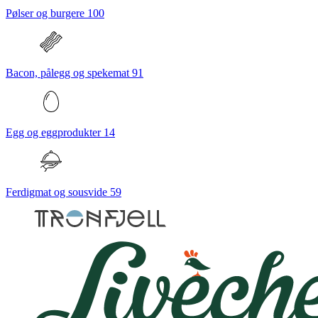
Pølser og burgere
100
Bacon, pålegg og spekemat
91
Egg og eggprodukter
14
Ferdigmat og sousvide
59