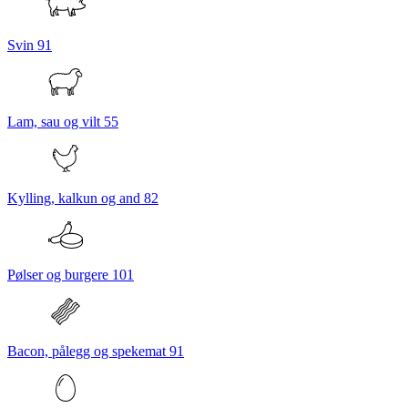
Svin
91
Lam, sau og vilt
55
Kylling, kalkun og and
82
Pølser og burgere
101
Bacon, pålegg og spekemat
91