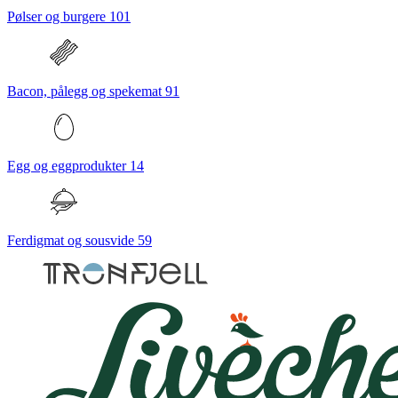
Pølser og burgere
101
Bacon, pålegg og spekemat
91
Egg og eggprodukter
14
Ferdigmat og sousvide
59