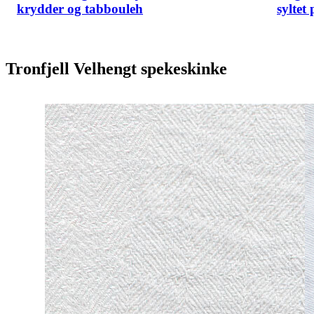
krydder og tabbouleh
syltet
Tronfjell Velhengt spekeskinke